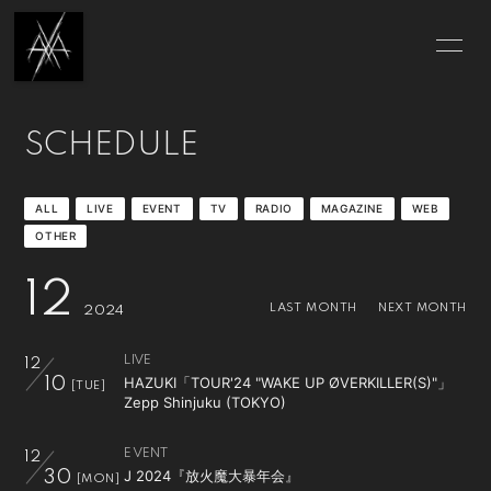
TOP
INFORMATION
SCHEDULE
SCHEDULE
PROFILE
DISCOGRAPHY
MUSIC VIDEO
ALL
LIVE
EVENT
TV
RADIO
MAGAZINE
WEB
OTHER
HAZUKI'S DIARY
X-MOVIE
12
X-PHOTO
X-QUESTION
LAST MONTH
NEXT MONTH
2024
ONLINE STORE
ABOUT
LIVE
12
HAZUKI「TOUR'24 "WAKE UP ØVERKILLER(S)"」
10
[TUE]
Zepp Shinjuku (TOKYO)
CONTACT
EVENT
12
J 2024『放火魔大暴年会』
30
[MON]