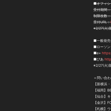
■オフィシ
受付期間：1月
制限枚数：
受付URL：
※2/27(火
■一般発売(先
■ローソ
■e+
https
■ぴあ
htt
※2/27(火
＝問い合わ
【新横浜・新宿
【福岡】BEA
【仙台】キョ
【金沢】FOB
【札幌】ウエス