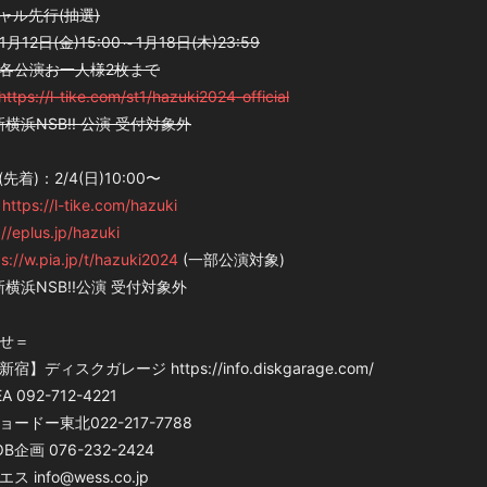
ャル先行(抽選)
12日(金)15:00～1月18日(木)23:59
各公演お一人様2枚まで
https://l-tike.com/st1/hazuki2024-official
)新横浜NSB!! 公演 受付対象外
着)：2/4(日)10:00〜
ン
https://l-tike.com/hazuki
://eplus.jp/hazuki
ps://w.pia.jp/t/hazuki2024
(一部公演対象)
)新横浜NSB!!公演 受付対象外
せ＝
】ディスクガレージ https://info.diskgarage.com/
 092-712-4221
ードー東北022-217-7788
企画 076-232-2424
 info@wess.co.jp