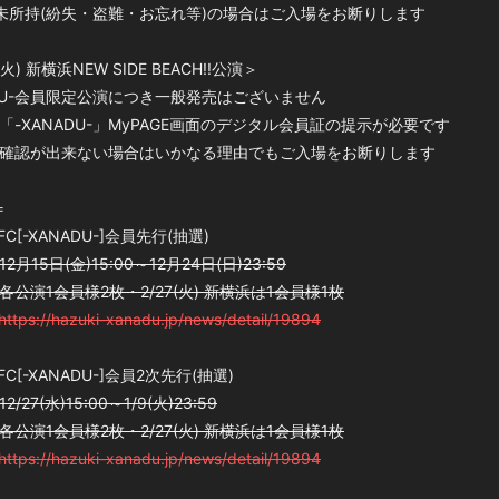
未所持(紛失・盗難・お忘れ等)の場合はご入場をお断りします
火) 新横浜NEW SIDE BEACH!!公演＞
ADU-会員限定公演につき一般発売はございません
「-XANADU-」MyPAGE画面のデジタル会員証の提示が必要です
確認が出来ない場合はいかなる理由でもご入場をお断りします
＝
 FC[-XANADU-]会員先行(抽選)
月15日(金)15:00～12月24日(日)23:59
公演1会員様2枚・2/27(火) 新横浜は1会員様1枚
https://hazuki-xanadu.jp/news/detail/19894
 FC[-XANADU-]会員2次先行(抽選)
27(水)15:00～1/9(火)23:59
公演1会員様2枚・2/27(火) 新横浜は1会員様1枚
https://hazuki-xanadu.jp/news/detail/19894