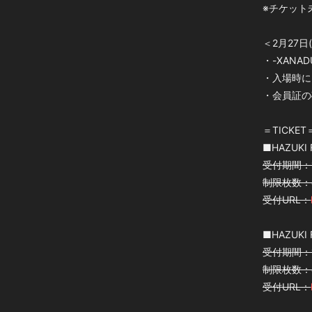
※チケット
＜2月27日(
・-XAN
・入場時に
・会員証の
＝TICKET
■HAZUKI
受付期間：12
制限枚数：各
受付URL：
■HAZUKI
受付期間：12/
制限枚数：各
受付URL：