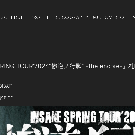
SCHEDULE
PROFILE
DISCOGRAPHY
MUSIC VIDEO
HA
RING TOUR'2024”惨逆ノ行脚” -the encore-」
3
[SAT]
SPiCE