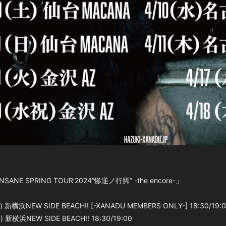
NSANE SPRING TOUR'2024”惨逆ノ行脚” -the encore-」
 新横浜NEW SIDE BEACH!! [-XANADU MEMBERS ONLY-] 18:30/19:
 新横浜NEW SIDE BEACH!! 18:30/19:00